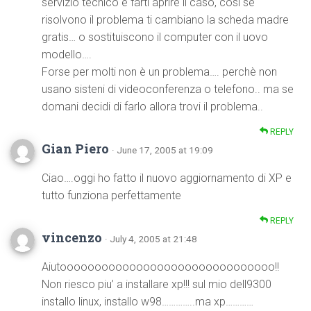
servizio tecnico e farti aprire il caso, così se
risolvono il problema ti cambiano la scheda madre
gratis… o sostituiscono il computer con il uovo
modello….
Forse per molti non è un problema…. perchè non
usano sisteni di videoconferenza o telefono.. ma se
domani decidi di farlo allora trovi il problema..
REPLY
Gian Piero
· June 17, 2005 at 19:09
Ciao….oggi ho fatto il nuovo aggiornamento di XP e
tutto funziona perfettamente
REPLY
vincenzo
· July 4, 2005 at 21:48
Aiutooooooooooooooooooooooooooooooo!!
Non riesco piu’ a installare xp!!! sul mio dell9300
installo linux, installo w98…………..ma xp…………