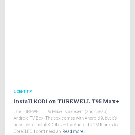
2 CENT TIP
Install KODI on TUREWELL T95 Max+
The TUREWELL T95 Max+ is a decent (and cheap)
Android TV Box. The box comes with Android 9, but it’s
possible to install KODI over the Android ROM thanks to
CoreELEC. I don’t need an
Read more…