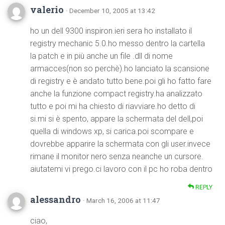
valerio
· December 10, 2005 at 13:42
ho un dell 9300 inspiron.ieri sera ho installato il
registry mechanic 5.0.ho messo dentro la cartella
la patch e in più anche un file .dll di nome
armacces(non so perchè).ho lanciato la scansione
di registry e è andato tutto bene.poi gli ho fatto fare
anche la funzione compact registry.ha analizzato
tutto e poi mi ha chiesto di riavviare.ho detto di
si.mi si è spento, appare la schermata del dell,poi
quella di windows xp, si carica.poi scompare e
dovrebbe apparire la schermata con gli user.invece
rimane il monitor nero senza neanche un cursore.
aiutatemi vi prego.ci lavoro con il pc ho roba dentro
REPLY
alessandro
· March 16, 2006 at 11:47
ciao,