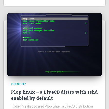
2 CENT TIP
Plop linux – a LiveCD distro with sshd
enabled by default
Today I’ve discovered Plop Linux, a LiveCD distribution