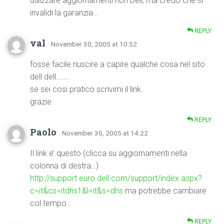
utilizzare aggiornamenti non Dell, ma credo che si
invalidi la garanzia…
REPLY
val
· November 30, 2005 at 10:52
fosse facile riuscire a capire qualche cosa nel sito
dell dell……..
se sei cosi pratico scrivimi il link.
grazie
REPLY
Paolo
· November 30, 2005 at 14:22
Il link e’ questo (clicca su aggiornamenti nella
colonna di destra…)
http://support.euro.dell.com/support/index.aspx?
c=it&cs=itdhs1&l=it&s=dhs
ma potrebbe cambiare
col tempo…
REPLY