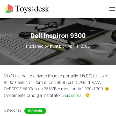
T
O
G
G
L
Dell Inspiron 9300
E
N
Published by
huntz
on
April 1, 2005
A
V
I
G
A
T
Mi e’ finalmente arrivato il nuovo portatile. Un DELL Inspiron
I
9300: Centrino 1.86mhz, con 80GB di HD, 2GB di RAM,
O
N
GeFORCE 6800go da 256MB e monitor da 1920×1200!
Ovviamente ci ho gia’ installato Linux
sopra
…
Categories:
HARDWARE