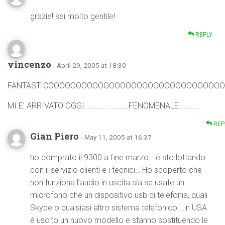
grazie! sei molto gentile!
REPLY
vincenzo
· April 29, 2005 at 18:30
FANTASTICOOOOOOOOOOOOOOOOOOOOOOOOOOOOOOO
MI E’ ARRIVATO OGGI……………………..FENOMENALE………….
REP
Gian Piero
· May 11, 2005 at 16:37
ho comprato il 9300 a fine marzo… e sto lottando
con il servizio clienti e i tecnici… Ho scoperto che
non funziona l’audio in uscita sia se usate un
microfono che un dispositivo usb di telefonia, quali
Skype o qualsiasi altro sistema telefonico….in USA
è uscito un nuovo modello e stanno sostituendo le