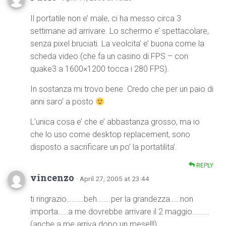
Il portatile non e’ male, ci ha messo circa 3
settimane ad arrivare. Lo schermo e’ spettacolare,
senza pixel bruciati. La veolcita’ e’ buona come la
scheda video (che fa un casino di FPS – con
quake3 a 1600×1200 tocca i 280 FPS).
In sostanza mi trovo bene. Credo che per un paio di
anni saro’ a posto
L’unica cosa e’ che e’ abbastanza grosso, ma io
che lo uso come desktop replacement, sono
disposto a sacrificare un po’ la portatilita’.
REPLY
vincenzo
· April 27, 2005 at 23:44
ti ringrazio……….beh……..per la grandezza……non
importa……a me dovrebbe arrivare il 2 maggio……….
(anche a me arriva dopo un mese!!!)