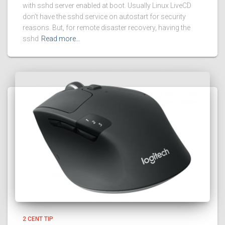
with sshd server enabled at boot. Usually Linux LiveCD
don’t have the sshd service on autostart for security
reasons. But, for remote disaster recovery, having the
sshd
Read more…
2 CENT TIP