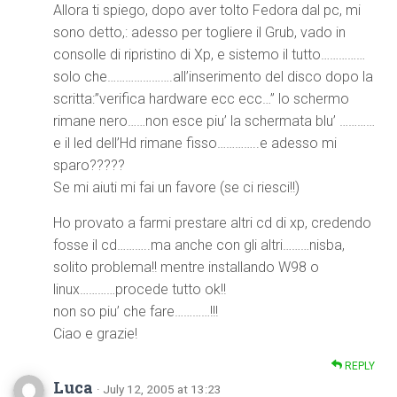
Allora ti spiego, dopo aver tolto Fedora dal pc, mi
sono detto,: adesso per togliere il Grub, vado in
consolle di ripristino di Xp, e sistemo il tutto……………
solo che………………….all’inserimento del disco dopo la
scritta:”verifica hardware ecc ecc…” lo schermo
rimane nero……non esce piu’ la schermata blu’ …………
e il led dell’Hd rimane fisso…………..e adesso mi
sparo?????
Se mi aiuti mi fai un favore (se ci riesci!!)
Ho provato a farmi prestare altri cd di xp, credendo
fosse il cd………..ma anche con gli altri………nisba,
solito problema!! mentre installando W98 o
linux…………procede tutto ok!!
non so piu’ che fare…………!!!
Ciao e grazie!
REPLY
Luca
· July 12, 2005 at 13:23