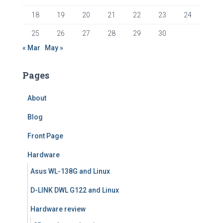
18
19
20
21
22
23
24
25
26
27
28
29
30
« Mar
May »
Pages
About
Blog
Front Page
Hardware
Asus WL-138G and Linux
D-LINK DWL G122 and Linux
Hardware review