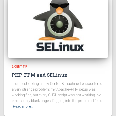
2 CENT TIP
PHP-FPM and SELinux
Troubleshooting a new Centos8 machine, I encountered
a very strange problem: my Apache+PHP setup was
working fine, but every CURL script was not working. No
errors, only blank pages. Digging into the problem, I fixed
Read more…