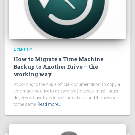
2 CENT TIP
How to Migrate a Time Machine
Backup to Another Drive – the
working way
According to the Apple official documentation, to copy a
time machine drive to a new drive (maybe a much larger
drive) you have to: connect the old disk and the new one
to the same
Read more…