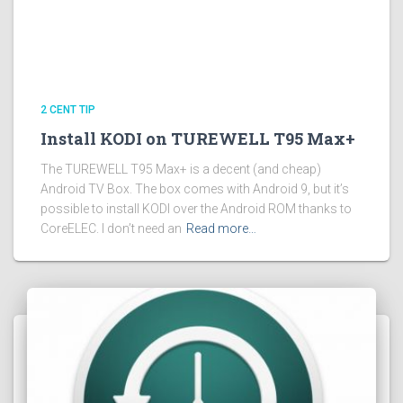
2 CENT TIP
Install KODI on TUREWELL T95 Max+
The TUREWELL T95 Max+ is a decent (and cheap)
Android TV Box. The box comes with Android 9, but it’s
possible to install KODI over the Android ROM thanks to
CoreELEC. I don’t need an
Read more…