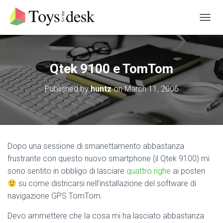
T
O
G
G
L
Qtek 9100 e TomTom
E
N
Published by
huntz
on
March 11, 2006
A
V
I
G
A
T
Dopo una sessione di smanettamento abbastanza
I
frustrante con questo nuovo smartphone (il Qtek 9100) mi
O
N
sono sentito in obbligo di lasciare
quattro righe
ai posteri
su come districarsi nell’installazione del software di
navigazione GPS TomTom.
Devo ammettere che la cosa mi ha lasciato abbastanza