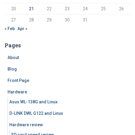
20
21
22
23
24
25
26
27
28
29
30
31
« Feb
Apr »
Pages
About
Blog
Front Page
Hardware
Asus WL-138G and Linux
D-LINK DWL G122 and Linux
Hardware review
SD card speed review