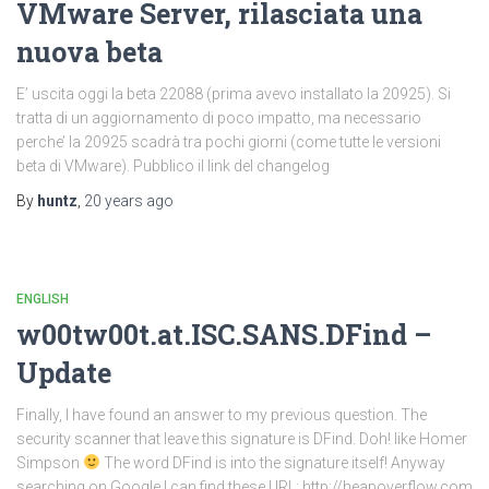
VMware Server, rilasciata una
nuova beta
E’ uscita oggi la beta 22088 (prima avevo installato la 20925). Si
tratta di un aggiornamento di poco impatto, ma necessario
perche’ la 20925 scadrà tra pochi giorni (come tutte le versioni
beta di VMware). Pubblico il link del changelog
By
huntz
,
20 years
ago
ENGLISH
w00tw00t.at.ISC.SANS.DFind –
Update
Finally, I have found an answer to my previous question. The
security scanner that leave this signature is DFind. Doh! like Homer
Simpson
The word DFind is into the signature itself! Anyway
searching on Google I can find these URL: http://heapoverflow.com