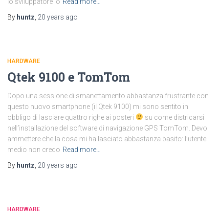
lo sviluppatore lo
Read more…
By
huntz
,
20 years
ago
HARDWARE
Qtek 9100 e TomTom
Dopo una sessione di smanettamento abbastanza frustrante con
questo nuovo smartphone (il Qtek 9100) mi sono sentito in
obbligo di lasciare quattro righe ai posteri
su come districarsi
nell’installazione del software di navigazione GPS TomTom. Devo
ammettere che la cosa mi ha lasciato abbastanza basito: l’utente
medio non credo
Read more…
By
huntz
,
20 years
ago
HARDWARE