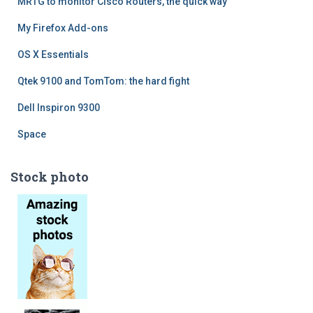
MRTG to monitor Cisco Routers, the quick way
My Firefox Add-ons
OS X Essentials
Qtek 9100 and TomTom: the hard fight
Dell Inspiron 9300
Space
Stock photo