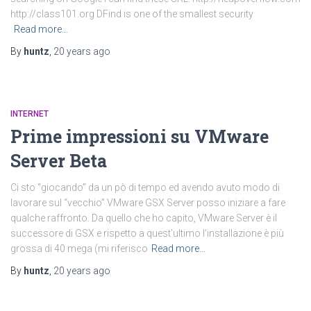
http://class101.org DFind is one of the smallest security
Read more…
By
huntz
,
20 years
ago
INTERNET
Prime impressioni su VMware
Server Beta
Ci sto “giocando” da un pò di tempo ed avendo avuto modo di
lavorare sul “vecchio” VMware GSX Server posso iniziare a fare
qualche raffronto. Da quello che ho capito, VMware Server è il
successore di GSX e rispetto a quest’ultimo l’installazione è più
grossa di 40 mega (mi riferisco
Read more…
By
huntz
,
20 years
ago