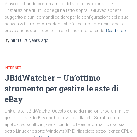
Stavo chattando con un amico del suo nuovo portatile e
l’installazione di Linux che gli ha fatto sopra… Gli aveo appena
suggerito alcuni comandi da dare per la configurazione della sua
scheda wifi… roberto: madona che fatica montare il pin roberto:
provo anche cosi’ roberto: in effetti non sto facendo
Read more…
By
huntz
,
20 years
ago
INTERNET
JBidWatcher – Un’ottimo
strumento per gestire le aste di
eBay
Link al sito: JBidWatcher Questo è uno dei migliori programmi per
gestire le aste di eBay che ho trovato sulla rete. Si tratta di un
applicativo scritto in java e quindi multi-piattaforma. Lo uso sia
sotto Linux che sotto Windows XP. E’ rilasciato sotto licenza GPL e